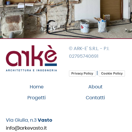
© ARK-E' S.R.L. - P.I.
02795740691
|
Privacy Policy
Cookie Policy
Home
About
Progetti
Contatti
Via Giulia, n.3
Vasto
info@arkevasto.it